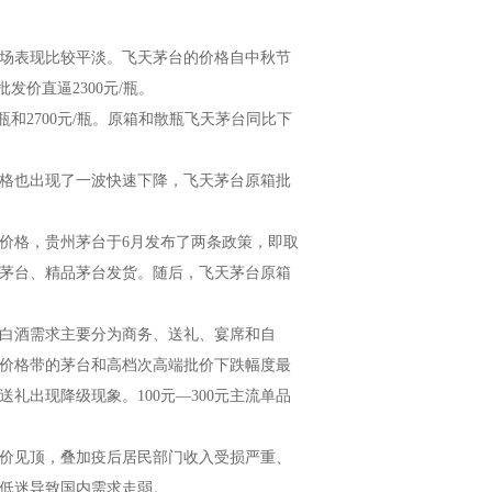
场表现比较平淡。飞天茅台的价格自中秋节
发价直逼2300元/瓶。
瓶和2700元/瓶。原箱和散瓶飞天茅台同比下
格也出现了一波快速下降，飞天茅台原箱批
价格，贵州茅台于6月发布了两条政策，即取
年茅台、精品茅台发货。随后，飞天茅台原箱
白酒需求主要分为商务、送礼、宴席和自
0元价格带的茅台和高档次高端批价下跌幅度最
礼出现降级现象。100元—300元主流单品
房价见顶，叠加疫后居民部门收入受损严重、
低迷导致国内需求走弱。